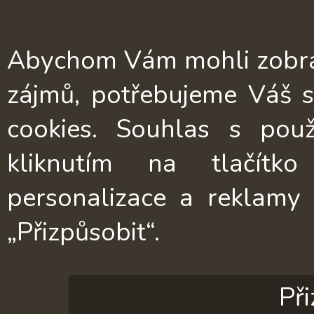
+420 775 166 157
Abychom Vám mohli zobrazi
info@wooddecorations.c
zájmů, potřebujeme Váš 
Cookies
cookies. Souhlas s pou
kliknutím na tlačítko
Obchodní podmínky
personalizace a reklamy
Reklamační řád
„Přizpůsobit“.
Ochrana osobních údajů
Př
O nás