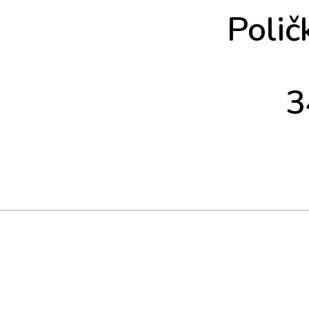
Polič
3