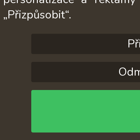
„Přizpůsobit“.
Př
Odm